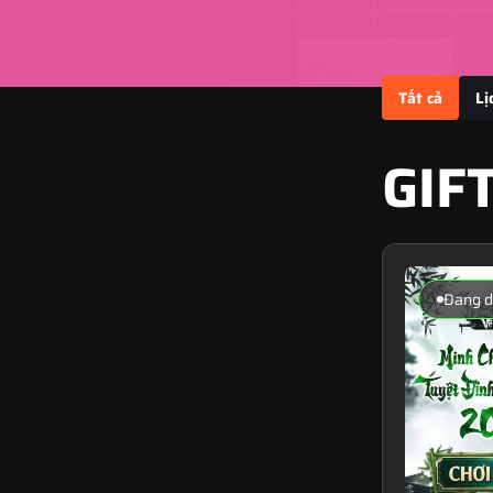
Tất cả
Lị
GIF
Đang d