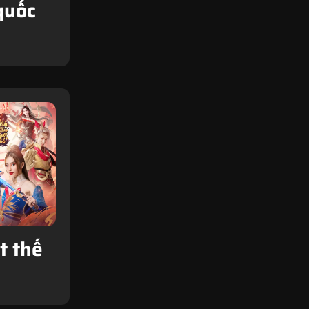
quốc
t thế