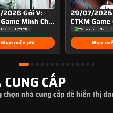
/2026 Gói V:
29/07/2026 
 Game Minh Chủ
CTKM Game 
m
kỳ ngộ
2026
-
30/08/2026
29/07/2026
-
30/08/2
Nhận miễn phí
Nhận miễ
 CUNG CẤP
g chọn nhà cung cấp để hiển thị d