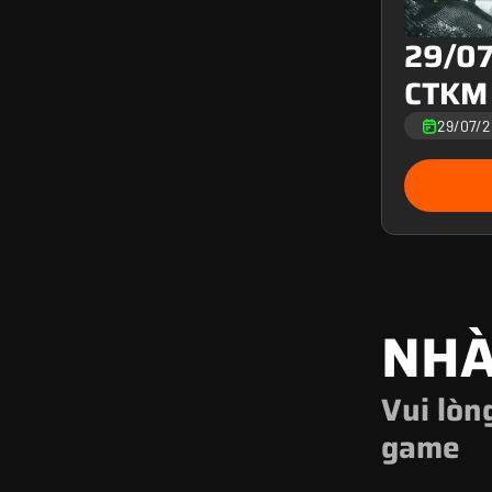
29/07
CTKM
Võ Lâ
29/07/
NHÀ
Vui lòn
game