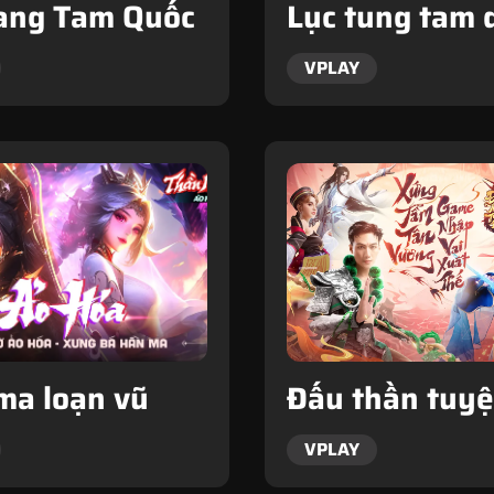
ng Tam Quốc
Lục tung tam 
VPLAY
ma loạn vũ
Đấu thần tuyệ
VPLAY