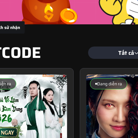
ch sử nhận
TCODE
Tất cả
iễn ra
Đang diễn ra