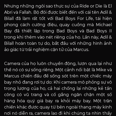
Nhưng những ngôi sao thực sự của Ride or Die là El
Abri và Fallah. Bộ đôi được biết đến với cái tên Adil &
Bilall đã làm rất tốt với Bad Boys For Life, tái hiện
phong cách cường điệu, quay cuồng mà Michael
Bay đã thiết lập trong Bad Boys và Bad Boys II
trong khi thêm vào nét riêng của họ. Lần này, Adil &
Bilall hoàn toàn tự do, bắt đầu với những hình ảnh
ảo giác từ trải nghiệm cận tử của Marcus.
Camera của họ luôn chuyển động, lượn qua lại như
thể nó có sự sống riêng. Một cảnh nổi bật là Mike và
Marcus chiến đấu để sống sót trên một chiếc máy
bay nhỏ đang rơi tự do: Khi camera mô phỏng sự vô
trọng lượng của họ, cả hai chống lại những kẻ tấn
công có vũ trang và cố gắng ngăn chặn một số
hàng hóa quý giá bay ra khỏi máy bay. Một trận
chiến khác được quay từ bên ngoài thang máy kính
nơi nó diễn ra, camera lao đi khi chúng ta nhìn thấy