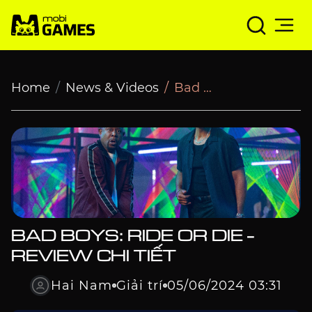
Bad Boys: Ride or Die - Review chi tiết
Home
News & Videos
Bad Boys: Ride or Die - Review chi tiết
BAD BOYS: RIDE OR DIE -
REVIEW CHI TIẾT
Hai Nam
Giải trí
05/06/2024 03:31