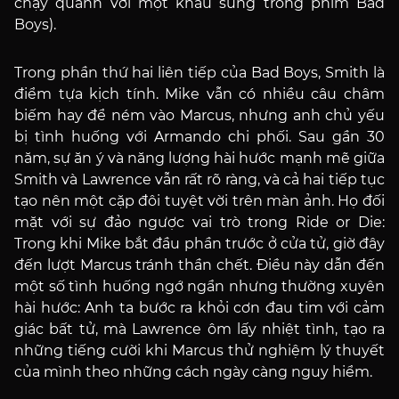
chạy quanh với một khẩu súng trong phim Bad
Boys).
Trong phần thứ hai liên tiếp của Bad Boys, Smith là
điểm tựa kịch tính. Mike vẫn có nhiều câu châm
biếm hay để ném vào Marcus, nhưng anh chủ yếu
bị tình huống với Armando chi phối. Sau gần 30
năm, sự ăn ý và năng lượng hài hước mạnh mẽ giữa
Smith và Lawrence vẫn rất rõ ràng, và cả hai tiếp tục
tạo nên một cặp đôi tuyệt vời trên màn ảnh. Họ đối
mặt với sự đảo ngược vai trò trong Ride or Die:
Trong khi Mike bắt đầu phần trước ở cửa tử, giờ đây
đến lượt Marcus tránh thần chết. Điều này dẫn đến
một số tình huống ngớ ngẩn nhưng thường xuyên
hài hước: Anh ta bước ra khỏi cơn đau tim với cảm
giác bất tử, mà Lawrence ôm lấy nhiệt tình, tạo ra
những tiếng cười khi Marcus thử nghiệm lý thuyết
của mình theo những cách ngày càng nguy hiểm.