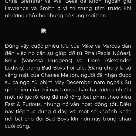
Chris Bremner và Will Beall đã khôn ngoan giữ
Lawrence và Smith ở vị trí trung tâm trước khi
nhường chỗ cho những bổ sung mới hơn.
Đúng vậy, cuộc phiêu lưu của Mike và Marcus dẫn
đến việc họ cần sự giúp đỡ từ Rita (Paola Núñez),
Kelly (Vanessa Hudgens) và Dorn (Alexander
Ludwig) trong Bad Boys For Life. (Đáng chú ý là sự
vắng mặt của Charles Melton, người đã nhận được
sự ca ngợi từ phim May December năm ngoái). Sự
giới thiệu của đội này trong phần ba dường như là
một nỗ lực rõ ràng để mở rộng loạt phim theo kiểu
Fast & Furious, nhưng nó vẫn hoạt động tốt. Điều
này tiếp tục đúng ở đây, với một số khoảnh khắc
nổi bật cho đội Bad Boys lớn hơn này trong phần
cuối cùng.