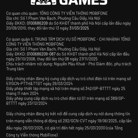
Cơ quan chủ quản: TỔNG CÔNG TY VIỄN THÔNG MOBIFONE
Địa chỉ: Số 1 Phạm Văn Bạch, Phường Cầu Giấy, Hà Nội
Giấy ĐKKD:
0100686209
do Sở KHĐT thành phố Hà Nội cấp lần đầu ngày
20/09/2010, thay đổi lần thứ 13 ngày
31/03/2025
Cơ quan quản lí: TRUNG TÂM DỊCH VỤ SỐ MOBIFONE - CHI NHÁNH TỔNG
CÔNG TY VIỄN THÔNG MOBIFONE
Địa chỉ: Số 1 Phạm Văn Bạch, Phường Cầu Giấy, Hà Nội
Giấy ĐKKD:
0100686209-087
do Sở KHĐT thành phố Hà Nội cấp lần đầu
ngày 29/10/2008, thay đổi lần thứ 08 ngày 27/11/2025
Chịu trách nhiệm nội dung: Nguyễn Mậu Khuê - Phó Giám đốc, phụ trách
Trung tâm
Giấy chứng nhận đăng ký cung cấp dịch vụ trò chơi điện tử trên mạng số
57/GCN-PTTH&TTĐT ngày 26/03/2024
Giấy phép thiết lập mạng xã hội trên mạng số 342/GP-BTTTT ngày 25
tháng 11 năm 2024
Giấy phép cung cấp dịch vụ trò chơi điện tử G1 trên mạng số 389/GP-
BTTTT ngày 23/12/2024
Giấy chứng nhận đăng ký kết nối để cung cấp dịch vụ nội dung thông tin
trên mạng viễn thông di động số 292/GCN-CVT ngày 19/06/2025, cấp lần
đầu ngày 26/03/2025, có giá trị đến hết ngày 25/03/2030 (của Tổng
Công ty Viễn thông MobiFone)