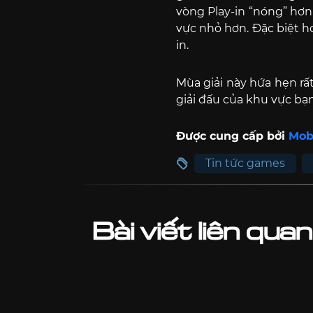
vòng Play-in “nóng” hơn
vực nhỏ hơn. Đặc biệt hơ
in.
Mùa giải này hứa hẹn rấ
giải đấu của khu vực bạ
Được cung cấp bởi
Mob
Tin tức games
Bài viết liên quan