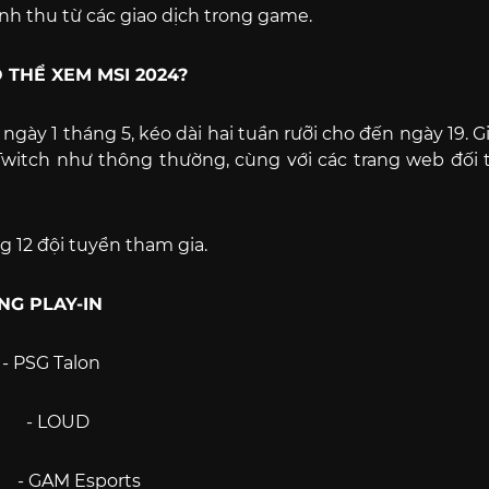
h thu từ các giao dịch trong game.
 THỂ XEM MSI 2024?
ngày 1 tháng 5, kéo dài hai tuần rưỡi cho đến ngày 19. G
witch như thông thường, cùng với các trang web đối t
g 12 đội tuyển tham gia.
NG PLAY-IN
 Talon
- LOUD
M Esports