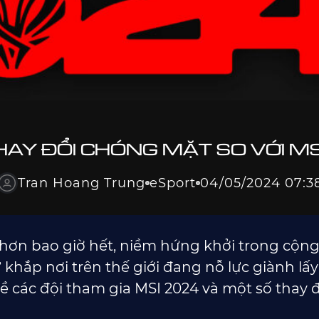
 THAY ĐỔI CHÓNG MẶT SO VỚI M
Tran Hoang Trung
eSport
04/05/2024 07:3
 hơn bao giờ hết, niềm hứng khởi trong c
ừ khắp nơi trên thế giới đang nỗ lực giành l
u về các đội tham gia MSI 2024 và một số thay 