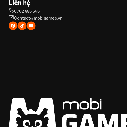
Liên hệ
0702 886 646
Contact@mobigames.vn