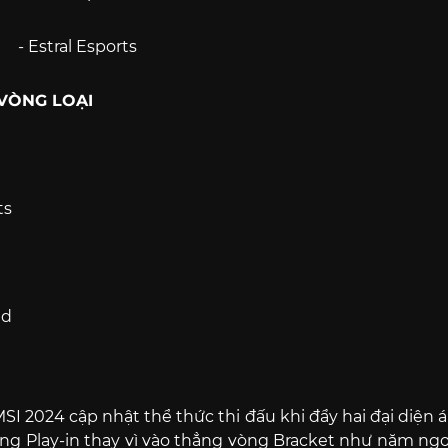
tral Esports
 VÒNG LOẠI
ts
id
SI 2024 cập nhật thể thức thi đấu khi đẩy hai đại diện
g Play-in thay vì vào thẳng vòng Bracket như năm ngoá