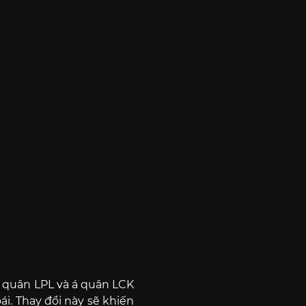
 á quân LPL và á quân LCK
i. Thay đổi này sẽ khiến