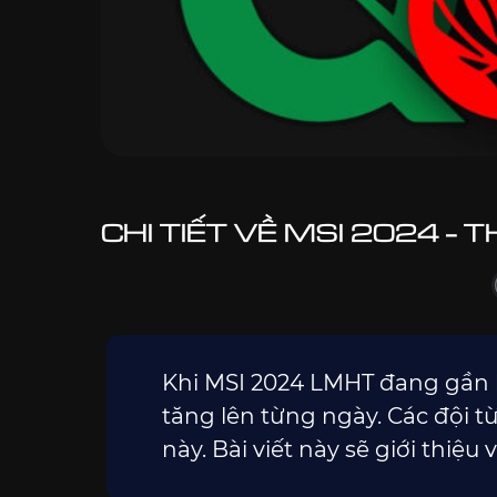
CHI TIẾT VỀ MSI 2024 -
Khi MSI 2024 LMHT đang gần
tăng lên từng ngày. Các đội t
này. Bài viết này sẽ giới thiệ