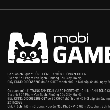
Cơ quan chủ quản: TỔNG CÔNG TY VIỄN THÔNG MOBIFONE
Địa chỉ: Số 1 Phạm Văn Bạch, Phường Cầu Giấy, Hà Nội
Giấy ĐKKD:
0100686209
do Sở KHĐT thành phố Hà Nội cấp lần đầu ngày 20/
Cơ quan quản lí: TRUNG TÂM DỊCH VỤ SỐ MOBIFONE - CHI NHÁNH TỔNG 
Địa chỉ: Số 1 Phạm Văn Bạch, Phường Cầu Giấy, Hà Nội
Giấy ĐKKD:
0100686209-087
do Sở KHĐT thành phố Hà Nội cấp lần đầu ngà
27/11/2025
Chịu trách nhiệm nội dung: Nguyễn Mậu Khuê - Phó Giám đốc, phụ trách 