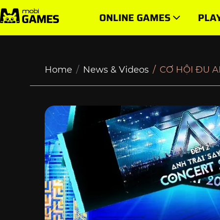
CƠ HỘI ĐU ANH TRAI SAY HI CÙNG MOBIFONE UNITO
ONLINE GAMES
PLA
Home
News & Videos
CƠ HỘI ĐU A