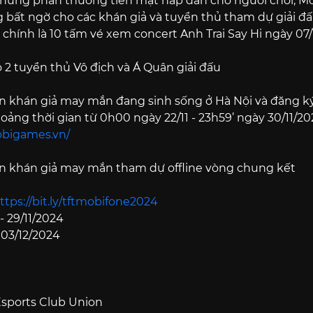
ững phần thưởng tiền mặt hấp dẫn cho người chơi, Mo
bất ngờ cho các khán giả và tuyển thủ tham dự giải đấu
hính là 10 tấm vé xem concert Anh Trai Say Hi ngày 07/1
 2 tuyển thủ Vô địch và Á Quân giải đấu
ạn khán giả may mắn đang sinh sống ở Hà Nội và đăng 
oảng thời gian từ 0h00 ngày 22/11 - 23h59’ ngày 30/11/2
obigames.vn/
ạn khán giả may mắn tham dự offline vòng chung kết
ttps://bit.ly/tftmobifone2024
 - 29/11/2024
- 03/12/2024
 Esports Club Union