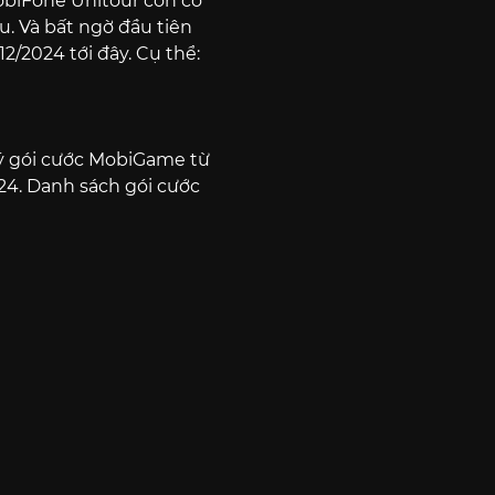
biFone Unitour còn có
. Và bất ngờ đầu tiên
2/2024 tới đây. Cụ thể:
ký gói cước MobiGame từ
024. Danh sách gói cước