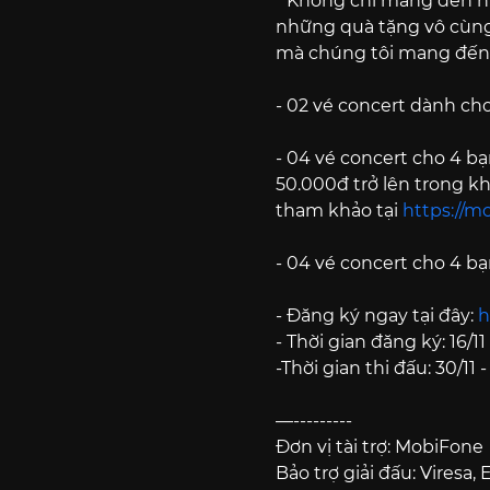
*
Không chỉ mang đến nh
những quà tặng vô cùng 
mà chúng tôi mang đến c
- 02 vé concert dành cho
- 04 vé concert cho 4 b
50.000đ trở lên trong kh
tham khảo tại
https://m
- 04 vé concert cho 4 b
-
Đăng ký ngay tại đây:
h
-
Thời gian đăng ký: 16/11
-
Thời gian thi đấu: 30/11 
—---------
Đơn vị tài trợ: MobiFone
Bảo trợ giải đấu: Viresa,