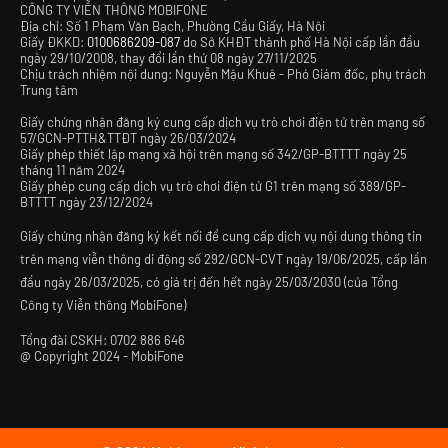
CÔNG TY VIỄN THÔNG MOBIFONE
Địa chỉ: Số 1 Phạm Văn Bạch, Phường Cầu Giấy, Hà Nội
Giấy ĐKKD:
0100686209-087
do Sở KHĐT thành phố Hà Nội cấp lần đầu
ngày 29/10/2008, thay đổi lần thứ 08 ngày 27/11/2025
Chịu trách nhiệm nội dung: Nguyễn Mậu Khuê - Phó Giám đốc, phụ trách
Trung tâm
Giấy chứng nhận đăng ký cung cấp dịch vụ trò chơi điện tử trên mạng số
57/GCN-PTTH&TTĐT ngày 26/03/2024
Giấy phép thiết lập mạng xã hội trên mạng số 342/GP-BTTTT ngày 25
tháng 11 năm 2024
Giấy phép cung cấp dịch vụ trò chơi điện tử G1 trên mạng số 389/GP-
BTTTT ngày 23/12/2024
Giấy chứng nhận đăng ký kết nối để cung cấp dịch vụ nội dung thông tin
trên mạng viễn thông di động số 292/GCN-CVT ngày 19/06/2025, cấp lần
đầu ngày 26/03/2025, có giá trị đến hết ngày 25/03/2030 (của Tổng
Công ty Viễn thông MobiFone)
Tổng đài CSKH:
0702 886 646
@
Copyright 2024 - MobiFone