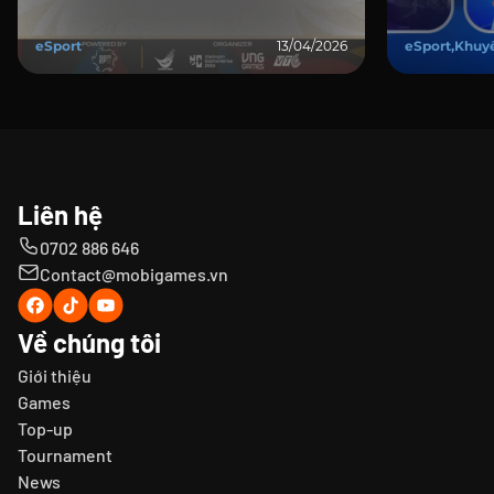
tại SECC
ESPORTS
eSport
13/04/2026
eSport,Khuy
Liên hệ
0702 886 646
Contact@mobigames.vn
Về chúng tôi
Giới thiệu
Games
Top-up
Tournament
News