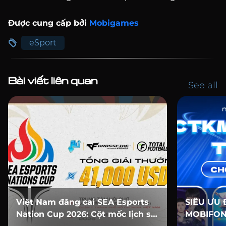
Được cung cấp bởi
Mobigames
eSport
Bài viết liên quan
See all
Việt Nam đăng cai SEA Esports
SIÊU ƯU 
Nation Cup 2026: Cột mốc lịch sử
MOBIFON