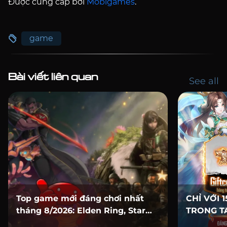
Được cung cấp bởi
Mobigames
.
game
Bài viết liên quan
See all
Top game mới đáng chơi nhất
CHỈ VỚI 
tháng 8/2026: Elden Ring, Star
TRONG TA
Wars, Marvel, Mafia và loạt bom