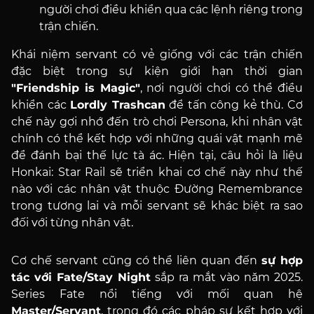
người chơi điều khiển qua các lệnh riêng trong
trận chiến.
Khái niệm servant có vẻ giống với các trận chiến
đặc biệt trong sự kiện giới hạn thời gian
"Friendship is Magic"
, nơi người chơi có thể điều
khiển các
Lordly Trashcan
để tấn công kẻ thù. Cơ
chế này gợi nhớ đến trò chơi Persona, khi nhân vật
chính có thể kết hợp với những quái vật mạnh mẽ
để đánh bại thế lực tà ác. Hiện tại, câu hỏi là liệu
Honkai: Star Rail sẽ triển khai cơ chế này như thế
nào với các nhân vật thuộc Đường Remembrance
trong tương lai và mỗi servant sẽ khác biệt ra sao
đối với từng nhân vật.
Cơ chế servant cũng có thể liên quan đến
sự hợp
tác với Fate/Stay Night
sắp ra mắt vào năm 2025.
Series Fate nổi tiếng với mối quan hệ
Master/Servant
, trong đó các pháp sư kết hợp với