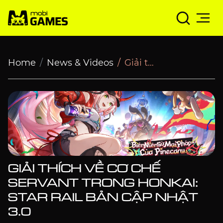
Giải thích về Cơ Chế Servant trong Honkai: Star Rail bản
Home
News & Videos
Giải thích về Cơ Chế Servant trong Honkai: Star Rail bản cập nhật 3.0
GIẢI THÍCH VỀ CƠ CHẾ
SERVANT TRONG HONKAI:
STAR RAIL BẢN CẬP NHẬT
3.0