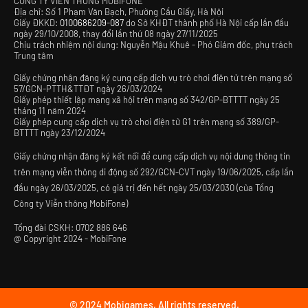
CÔNG TY VIỄN THÔNG MOBIFONE
Địa chỉ: Số 1 Phạm Văn Bạch, Phường Cầu Giấy, Hà Nội
Giấy ĐKKD:
0100686209-087
do Sở KHĐT thành phố Hà Nội cấp lần đầu
ngày 29/10/2008, thay đổi lần thứ 08 ngày 27/11/2025
Chịu trách nhiệm nội dung: Nguyễn Mậu Khuê - Phó Giám đốc, phụ trách
Trung tâm
Giấy chứng nhận đăng ký cung cấp dịch vụ trò chơi điện tử trên mạng số
57/GCN-PTTH&TTĐT ngày 26/03/2024
Giấy phép thiết lập mạng xã hội trên mạng số 342/GP-BTTTT ngày 25
tháng 11 năm 2024
Giấy phép cung cấp dịch vụ trò chơi điện tử G1 trên mạng số 389/GP-
BTTTT ngày 23/12/2024
Giấy chứng nhận đăng ký kết nối để cung cấp dịch vụ nội dung thông tin
trên mạng viễn thông di động số 292/GCN-CVT ngày 19/06/2025, cấp lần
đầu ngày 26/03/2025, có giá trị đến hết ngày 25/03/2030 (của Tổng
Công ty Viễn thông MobiFone)
Tổng đài CSKH:
0702 886 646
@
Copyright 2024 - MobiFone
© 2024 Mobigames. All rights reserved.