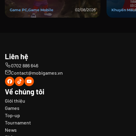
tấn đổ bộ
Game PC,Game Mobile
02/08/2026
Khuyến Mãi,
Liên hệ
0702 886 646
Contact@mobigames.vn
Về chúng tôi
Giới thiệu
Games
Top-up
Tournament
News