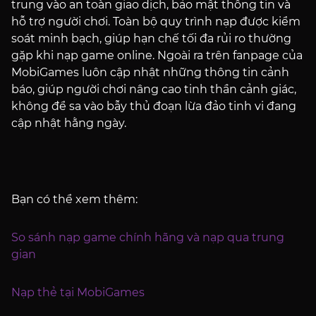
trung vào an toàn giao dịch, bảo mật thông tin và
hỗ trợ người chơi. Toàn bộ quy trình nạp được kiểm
soát minh bạch, giúp hạn chế tối đa rủi ro thường
gặp khi nạp game online. Ngoài ra trên fanpage của
MobiGames luôn cập nhật những thông tin cảnh
báo, giúp người chơi nâng cao tinh thần cảnh giác,
không để sa vào bẫy thủ đoạn lừa đảo tinh vi đang
cập nhật hằng ngày.
Bạn có thể xem thêm:
So sánh nạp game chính hãng và nạp qua trung
gian
Nạp thẻ tại MobiGames