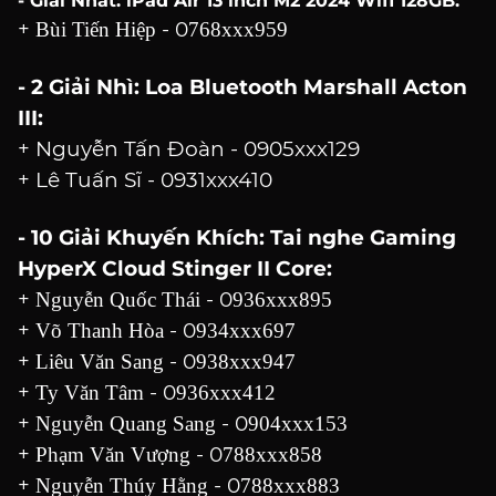
-
Giải Nhất: iPad Air 13 inch M2 2024 Wifi 128GB:
+
- 0
Bùi Tiến Hiệp
768xxx959
- 2 Giải Nhì: Loa Bluetooth Marshall Acton
III:
️+ Nguyễn Tấn Đoàn - 0905xxx129
+ Lê Tuấn Sĩ - 0931xxx410
-
10 Giải Khuyến Khích: Tai nghe Gaming
HyperX Cloud Stinger II Core:
+
- 0
Nguyễn Quốc Thái
936xxx895
+
- 0
Võ Thanh Hòa
934xxx697
+
- 0
Liêu Văn Sang
938xxx947
+
- 0
Ty Văn Tâm
936xxx412
+
- 0
Nguyễn Quang Sang
904xxx153
+
- 0
Phạm Văn Vượng
788xxx858
+
- 0
Nguyễn Thúy Hằng
788xxx883