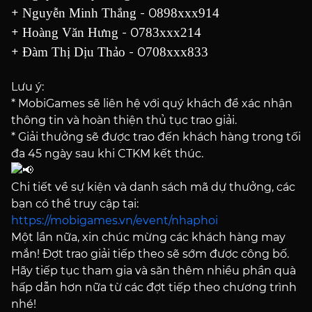
+
- 0
Nguyễn Minh Thắng
898xxx914
+
- 0
Hoàng Văn Hưng
783xxx214
+
- 0
Đàm Thị Dịu Thảo
708xxx833
Lưu ý:
* MobiGames sẽ liên hệ với quý khách để xác nhận
thông tin và hoàn thiện thủ tục trao giải.
* Giải thưởng sẽ được trao đến khách hàng trong tối
đa 45 ngày sau khi CTKM kết thúc.
Chi tiết về sự kiện và danh sách mã dự thưởng, các
bạn có thể truy cập tại:
https://mobigames.vn/event/nhaphoi
Một lần nữa, xin chúc mừng các khách hàng may
mắn! Đợt trao giải tiếp theo sẽ sớm được công bố.
Hãy tiếp tục tham gia và săn thêm nhiều phần quà
hấp dẫn hơn nữa từ các đợt tiếp theo chương trình
nhé!