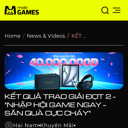
KẾT QUẢ TRAO GIẢI ĐỢT 2 - "NHẬP HỘI GAME NGAY - 
Home
News & Videos
KẾT QUẢ TRAO GIẢI ĐỢT 2 - "NHẬP HỘI GAME NGAY - SĂN QUÀ CỰC CHÁY"
KẾT QUẢ TRAO GIẢI ĐỢT 2 -
"NHẬP HỘI GAME NGAY -
SĂN QUÀ CỰC CHÁY"
Hai Nam
Khuyến Mãi