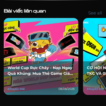
Bài viết liên quan
See all
World Cup Rực Cháy - Nạp Ngay
CƠ HỘI 
Quà Khủng: Mua Thẻ Game Giá
TKC VÀ 
Tốt Trên MobiGames
KHI THA
Khuyến Mãi
08/06/2026
Khuyến Mãi