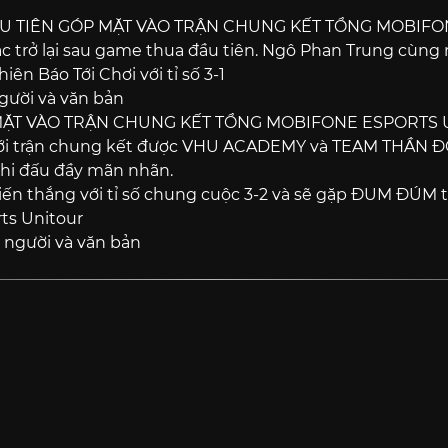
U TIÊN GÓP MẶT VÀO TRẬN CHUNG KẾT TỔNG MOBIF
ắc trở lại sau game thua đầu tiên. Ngô Phan Trung cùn
iên Báo Tới Chơi với tỉ số 3-1
MẶT VÀO TRẬN CHUNG KẾT TỔNG MOBIFONE ESPORTS
với trận chung kết được VHU ACADEMY và TEAM THẦN 
thi đấu đầy mãn nhãn.
 thắng với tỉ số chung cuộc 3-2 và sẽ gặp ĐUM ĐÚM tạ
ts Unitour