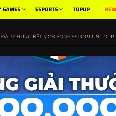
ITOUR
Y GAMES
ESPORTS
TOPUP
NEW
P ĐẤU CHUNG KẾT MOBIFONE ESPORT UNITOUR