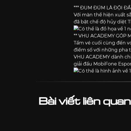
***
ĐUM ĐÚM LÀ ĐỘI ĐẦ
Với màn thể hiện xuất s
đã bật chế độ hủy diệt Th
** VHU ACADEMY GÓP 
Tấm vé cuối cùng đến 
điểm số với những pha 
VHU ACADEMY dành chiến
giải đấu MobiFone Espor
Bài viết liên quan