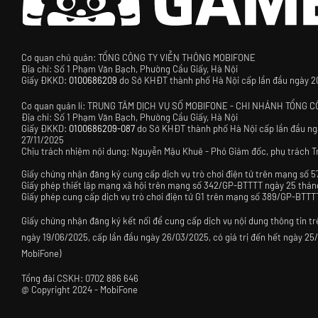
Cơ quan chủ quản: TỔNG CÔNG TY VIỄN THÔNG MOBIFONE
Địa chỉ: Số 1 Phạm Văn Bạch, Phường Cầu Giấy, Hà Nội
Giấy ĐKKD:
0100686209
do Sở KHĐT thành phố Hà Nội cấp lần đầu ngày 20/
Cơ quan quản lí: TRUNG TÂM DỊCH VỤ SỐ MOBIFONE - CHI NHÁNH TỔNG 
Địa chỉ: Số 1 Phạm Văn Bạch, Phường Cầu Giấy, Hà Nội
Giấy ĐKKD:
0100686209-087
do Sở KHĐT thành phố Hà Nội cấp lần đầu ngà
27/11/2025
Chịu trách nhiệm nội dung: Nguyễn Mậu Khuê - Phó Giám đốc, phụ trách 
Giấy chứng nhận đăng ký cung cấp dịch vụ trò chơi điện tử trên mạng 
Giấy phép thiết lập mạng xã hội trên mạng số 342/GP-BTTTT ngày 25 thán
Giấy phép cung cấp dịch vụ trò chơi điện tử G1 trên mạng số 389/GP-BTT
Giấy chứng nhận đăng ký kết nối để cung cấp dịch vụ nội dung thông tin 
ngày 19/06/2025, cấp lần đầu ngày 26/03/2025, có giá trị đến hết ngày 25
MobiFone)
Tổng đài CSKH:
0702 886 646
@
Copyright 2024 - MobiFone