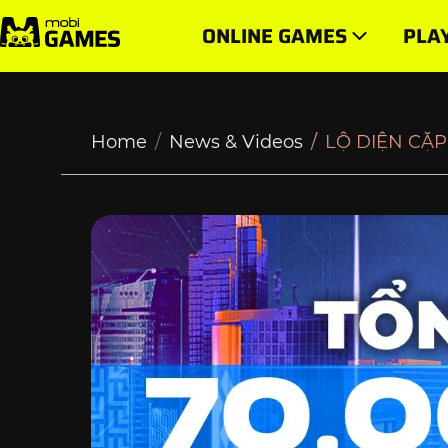
LỘ DIỆN CẶP ĐẤU CHUNG KẾT MOBIFONE ESPORT UN
ONLINE GAMES
PLA
Home
News & Videos
LỘ DIỆN CẶ