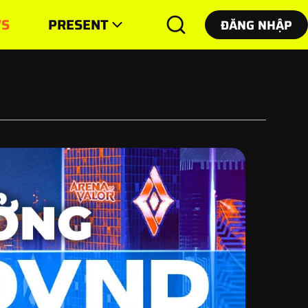
S
PRESENT
ĐĂNG NHẬP
ĐĂNG NHẬP