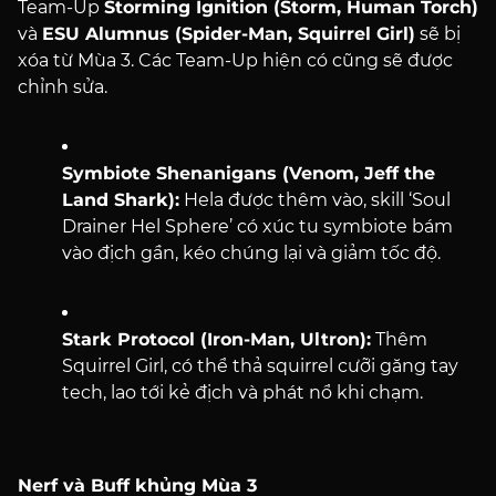
Team-Up
Storming Ignition (Storm, Human Torch)
và
ESU Alumnus (Spider-Man, Squirrel Girl)
sẽ bị
xóa từ Mùa 3. Các Team-Up hiện có cũng sẽ được
chỉnh sửa.
Symbiote Shenanigans (Venom, Jeff the
Land Shark):
Hela được thêm vào, skill ‘Soul
Drainer Hel Sphere’ có xúc tu symbiote bám
vào địch gần, kéo chúng lại và giảm tốc độ.
Stark Protocol (Iron-Man, Ultron):
Thêm
Squirrel Girl, có thể thả squirrel cưỡi găng tay
tech, lao tới kẻ địch và phát nổ khi chạm.
Nerf và Buff khủng Mùa 3