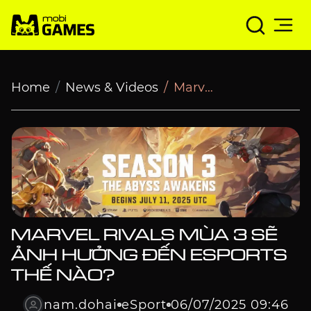
Marvel Rivals Mùa 3 sẽ ảnh hưởng đến esports thế nào?
Home
News & Videos
Marvel Rivals Mùa 3 sẽ ảnh hưởng đến esports thế nào?
MARVEL RIVALS MÙA 3 SẼ
ẢNH HƯỞNG ĐẾN ESPORTS
THẾ NÀO?
nam.dohai
eSport
06/07/2025 09:46