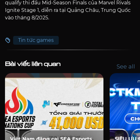
qualify thi đấu Mid-Season Finals của Marvel Rivals
Ignite Stage 1, diễn ra tại Quảng Châu, Trung Quốc
vào tháng 8/2025.
Tin tức games
Bài viết liên quan
See all
Việt Nam đăng cai SEA Esports
SIÊU ƯU 