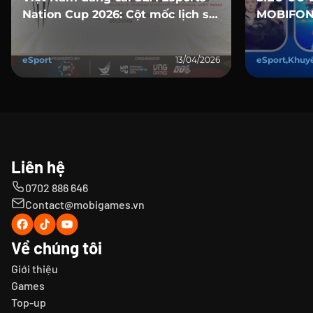
Nation Cup 2026: Cột mốc lịch sử
MOBIFON
tại SECC
ESPORTS
eSport
13/04/2026
eSport,Khuy
Liên hệ
0702 886 646
Contact@mobigames.vn
Về chúng tôi
Giới thiệu
Games
Top-up