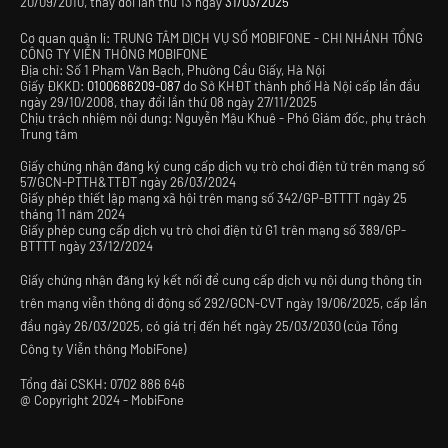
20/09/2010, thay đổi lần thứ 13 ngày
31/03/2025
Cơ quan quản lí: TRUNG TÂM DỊCH VỤ SỐ MOBIFONE - CHI NHÁNH TỔNG
CÔNG TY VIỄN THÔNG MOBIFONE
Địa chỉ: Số 1 Phạm Văn Bạch, Phường Cầu Giấy, Hà Nội
Giấy ĐKKD:
0100686209-087
do Sở KHĐT thành phố Hà Nội cấp lần đầu
ngày 29/10/2008, thay đổi lần thứ 08 ngày 27/11/2025
Chịu trách nhiệm nội dung: Nguyễn Mậu Khuê - Phó Giám đốc, phụ trách
Trung tâm
Giấy chứng nhận đăng ký cung cấp dịch vụ trò chơi điện tử trên mạng số
57/GCN-PTTH&TTĐT ngày 26/03/2024
Giấy phép thiết lập mạng xã hội trên mạng số 342/GP-BTTTT ngày 25
tháng 11 năm 2024
Giấy phép cung cấp dịch vụ trò chơi điện tử G1 trên mạng số 389/GP-
BTTTT ngày 23/12/2024
Giấy chứng nhận đăng ký kết nối để cung cấp dịch vụ nội dung thông tin
trên mạng viễn thông di động số 292/GCN-CVT ngày 19/06/2025, cấp lần
đầu ngày 26/03/2025, có giá trị đến hết ngày 25/03/2030 (của Tổng
Công ty Viễn thông MobiFone)
Tổng đài CSKH:
0702 886 646
@
Copyright 2024 - MobiFone