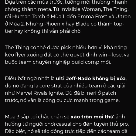
Dựa trên các mùa trước, tướng mới thường nhanh
chóng thành meta. Từ Invisible Woman, The Thing,
rồi Human Torch ở Mùa 1, đến Emma Frost và Ultron
ở Mùa 2. Nhưng Phoenix hay Blade có thành top-
tier hay không thì vẫn phải chờ.
The Thing có thể được pick nhiều hơn vì khả năng
kéo flyer xuống đất có thể quyết định win – lose, và
buộc team chuyên nghiệp build comp mới.
Điều bất ngờ nhất là
ulti Jeff-Nado không bị xóa
,
dù nó đang là core strat của nhiều team ở các giải
như Marvel Rivals Ignite. Dù đã bị nerf ở patch
trước, nó vẫn là công cụ cực mạnh trong game.
Mùa 3 sắp tới chắc chắn sẽ
xáo trộn mọi thứ
, ảnh
hưởng từ người chơi casual cho đến tuyển thủ pro.
Đặc biệt, nó sẽ tác động trực tiếp đến các team đã