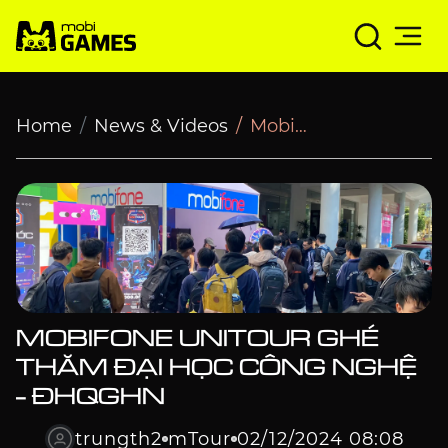
MobiFone Unitour ghé thăm Đại Học Công Nghệ - ĐH
Home
News & Videos
MobiFone Unitour ghé thăm Đại Học Công Nghệ - ĐHQGHN
MOBIFONE UNITOUR GHÉ
THĂM ĐẠI HỌC CÔNG NGHỆ
- ĐHQGHN
trungth2
mTour
02/12/2024 08:08