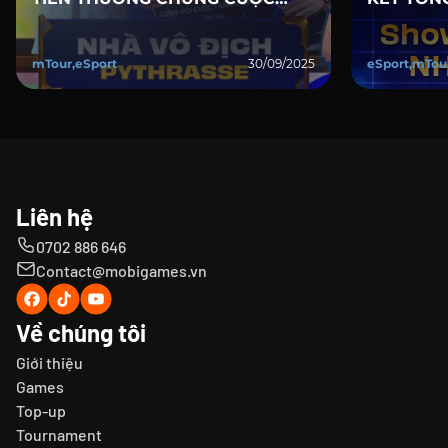
CỦA TOP 8 MOBIFONE UNITOUR
UNITOUR
POWERED BY ON LIVE TV
mTour,eSport
30/09/2025
eSport,mTou
Liên hệ
0702 886 646
Contact@mobigames.vn
Về chúng tôi
Giới thiệu
Games
Top-up
Tournament