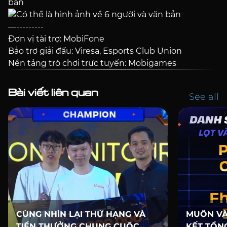
—---------
Đơn vị tài trợ: MobiFone
Bảo trợ giải đấu: Viresa, Esports Club Union
Nền tảng trò chơi trực tuyến: Mobigames
Bài viết liên quan
See all
CÙNG NHÌN LẠI THỨ HẠNG VÀ
MUÔN VÀ
TIỀN THƯỞNG CHUNG CUỘC
KẾT TỔNG