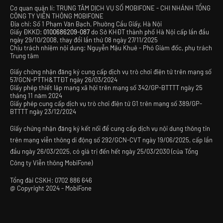
Cơ quan quản lí: TRUNG TÂM DỊCH VỤ SỐ MOBIFONE - CHI NHÁNH TỔNG
CÔNG TY VIỄN THÔNG MOBIFONE
Địa chỉ: Số 1 Phạm Văn Bạch, Phường Cầu Giấy, Hà Nội
Giấy ĐKKD:
0100686209-087
do Sở KHĐT thành phố Hà Nội cấp lần đầu
ngày 29/10/2008, thay đổi lần thứ 08 ngày 27/11/2025
Chịu trách nhiệm nội dung: Nguyễn Mậu Khuê - Phó Giám đốc, phụ trách
Trung tâm
Giấy chứng nhận đăng ký cung cấp dịch vụ trò chơi điện tử trên mạng số
57/GCN-PTTH&TTĐT ngày 26/03/2024
Giấy phép thiết lập mạng xã hội trên mạng số 342/GP-BTTTT ngày 25
tháng 11 năm 2024
Giấy phép cung cấp dịch vụ trò chơi điện tử G1 trên mạng số 389/GP-
BTTTT ngày 23/12/2024
Giấy chứng nhận đăng ký kết nối để cung cấp dịch vụ nội dung thông tin
trên mạng viễn thông di động số 292/GCN-CVT ngày 19/06/2025, cấp lần
đầu ngày 26/03/2025, có giá trị đến hết ngày 25/03/2030 (của Tổng
Công ty Viễn thông MobiFone)
Tổng đài CSKH:
0702 886 646
@
Copyright 2024 - MobiFone