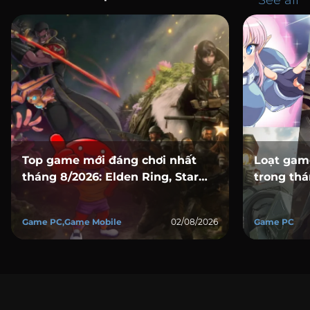
See all
Top game mới đáng chơi nhất
Loạt gam
tháng 8/2026: Elden Ring, Star
trong thá
Wars, Marvel, Mafia và loạt bom
Creed trở
tấn đổ bộ
sàng đổ 
Game PC,Game Mobile
02/08/2026
Game PC