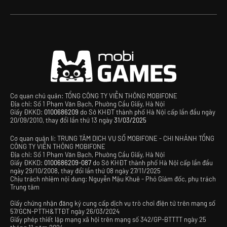
Cơ quan chủ quản: TỔNG CÔNG TY VIỄN THÔNG MOBIFONE
Địa chỉ: Số 1 Phạm Văn Bạch, Phường Cầu Giấy, Hà Nội
Giấy ĐKKD:
0100686209
do Sở KHĐT thành phố Hà Nội cấp lần đầu ngày
20/09/2010, thay đổi lần thứ 13 ngày
31/03/2025
Cơ quan quản lí: TRUNG TÂM DỊCH VỤ SỐ MOBIFONE - CHI NHÁNH TỔNG
CÔNG TY VIỄN THÔNG MOBIFONE
Địa chỉ: Số 1 Phạm Văn Bạch, Phường Cầu Giấy, Hà Nội
Giấy ĐKKD:
0100686209-087
do Sở KHĐT thành phố Hà Nội cấp lần đầu
ngày 29/10/2008, thay đổi lần thứ 08 ngày 27/11/2025
Chịu trách nhiệm nội dung: Nguyễn Mậu Khuê - Phó Giám đốc, phụ trách
Trung tâm
Giấy chứng nhận đăng ký cung cấp dịch vụ trò chơi điện tử trên mạng số
57/GCN-PTTH&TTĐT ngày 26/03/2024
Giấy phép thiết lập mạng xã hội trên mạng số 342/GP-BTTTT ngày 25