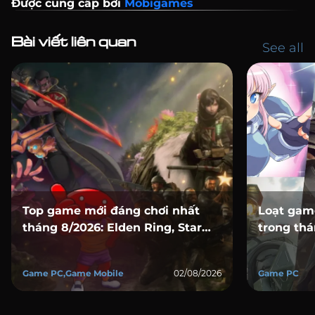
Được cung cấp bởi
Mobigames
Bài viết liên quan
See all
Top game mới đáng chơi nhất
Loạt gam
tháng 8/2026: Elden Ring, Star
trong thá
Wars, Marvel, Mafia và loạt bom
Creed trở
tấn đổ bộ
sàng đổ 
Game PC,Game Mobile
02/08/2026
Game PC