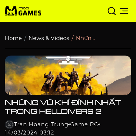
Những vũ khí đỉnh nhất trong Helldivers 2
Home
News & Videos
Những vũ khí đỉnh nhất trong Helldivers 2
NHỮNG VŨ KHÍ ĐỈNH NHẤT
TRONG HELLDIVERS 2
Tran Hoang Trung
Game PC
14/03/2024 03:12