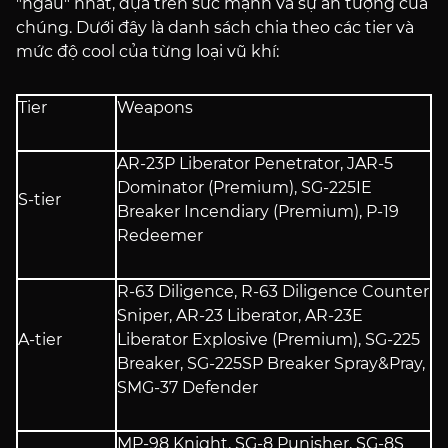
"ngầu" nhất, dựa trên sức mạnh và sự ấn tượng của
chúng. Dưới đây là danh sách chia theo các tier và
mức độ cool của từng loại vũ khí:
Tier
Weapons
AR-23P Liberator Penetrator, JAR-5
Dominator (Premium), SG-225IE
S-tier
Breaker Incendiary (Premium), P-19
Redeemer
R-63 Diligence, R-63 Diligence Counter
Sniper, AR-23 Liberator, AR-23E
A-tier
Liberator Explosive (Premium), SG-225
Breaker, SG-225SP Breaker Spray&Pray,
SMG-37 Defender
MP-98 Knight, SG-8 Punisher, SG-8S