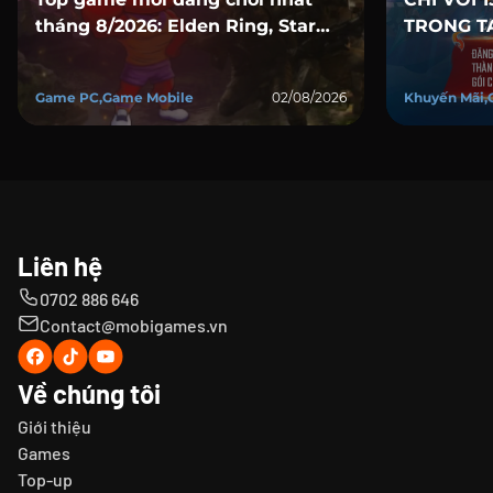
tháng 8/2026: Elden Ring, Star
TRONG TA
Wars, Marvel, Mafia và loạt bom
tấn đổ bộ
Game PC,Game Mobile
02/08/2026
Khuyến Mãi,
Liên hệ
0702 886 646
Contact@mobigames.vn
Về chúng tôi
Giới thiệu
Games
Top-up