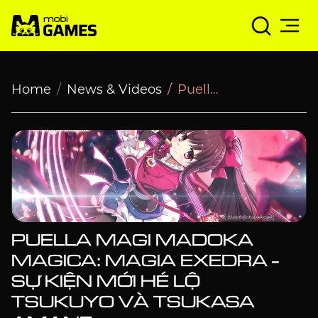
Puella Magi Madoka Magica: Magia Exedra - Sự kiện mới
Home
News & Videos
Puella Magi Madoka Magica: Magia Exedra - Sự kiện mới hé lộ Tsukuyo và Tsukasa Amane
PUELLA MAGI MADOKA
MAGICA: MAGIA EXEDRA -
SỰ KIỆN MỚI HÉ LỘ
TSUKUYO VÀ TSUKASA