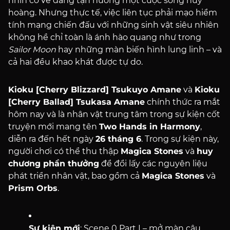
nhìn có vẻ đang tận hưởng một cuộc sống huy
hoàng. Nhưng thực tế, việc liên tục phải mạo hiểm
tính mạng chiến đấu với những sinh vật siêu nhiên
không hề chỉ toàn là ánh hào quang như trong
Sailor Moon
hay những màn biến hình lung linh – và
cả hai đều khao khát được tự do.
Kioku [Cherry Blizzard] Tsukuyo Amane
và
Kioku
[Cherry Ballad] Tsukasa Amane
chính thức ra mắt
hôm nay và là nhân vật trung tâm trong sự kiện cốt
truyện mới mang tên
Two Hands in Harmony
,
diễn ra đến hết ngày
26 tháng 6
. Trong sự kiện này,
người chơi có thể thu thập
Magica Stones
và
huy
chương phần thưởng
để đổi lấy các nguyên liệu
phát triển nhân vật, bao gồm cả
Magica Stones
và
Prism Orbs
.
Sự kiện mới
: Scene 0 Part I – mở màn câu