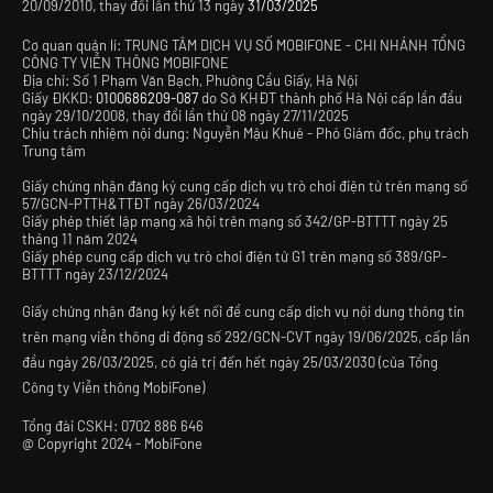
20/09/2010, thay đổi lần thứ 13 ngày
31/03/2025
Cơ quan quản lí: TRUNG TÂM DỊCH VỤ SỐ MOBIFONE - CHI NHÁNH TỔNG
CÔNG TY VIỄN THÔNG MOBIFONE
Địa chỉ: Số 1 Phạm Văn Bạch, Phường Cầu Giấy, Hà Nội
Giấy ĐKKD:
0100686209-087
do Sở KHĐT thành phố Hà Nội cấp lần đầu
ngày 29/10/2008, thay đổi lần thứ 08 ngày 27/11/2025
Chịu trách nhiệm nội dung: Nguyễn Mậu Khuê - Phó Giám đốc, phụ trách
Trung tâm
Giấy chứng nhận đăng ký cung cấp dịch vụ trò chơi điện tử trên mạng số
57/GCN-PTTH&TTĐT ngày 26/03/2024
Giấy phép thiết lập mạng xã hội trên mạng số 342/GP-BTTTT ngày 25
tháng 11 năm 2024
Giấy phép cung cấp dịch vụ trò chơi điện tử G1 trên mạng số 389/GP-
BTTTT ngày 23/12/2024
Giấy chứng nhận đăng ký kết nối để cung cấp dịch vụ nội dung thông tin
trên mạng viễn thông di động số 292/GCN-CVT ngày 19/06/2025, cấp lần
đầu ngày 26/03/2025, có giá trị đến hết ngày 25/03/2030 (của Tổng
Công ty Viễn thông MobiFone)
Tổng đài CSKH:
0702 886 646
@
Copyright 2024 - MobiFone