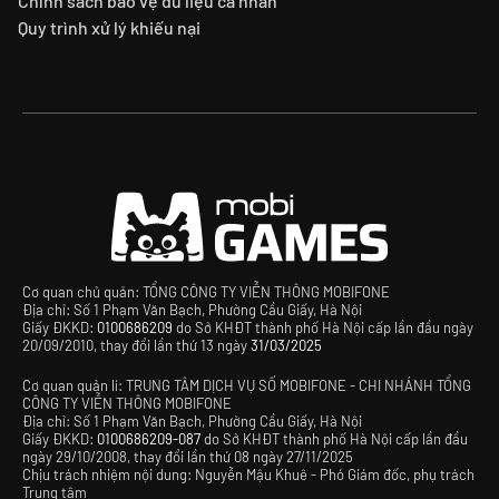
Chính sách bảo vệ dữ liệu cá nhân
Quy trình xử lý khiếu nại
Cơ quan chủ quản: TỔNG CÔNG TY VIỄN THÔNG MOBIFONE
Địa chỉ: Số 1 Phạm Văn Bạch, Phường Cầu Giấy, Hà Nội
Giấy ĐKKD:
0100686209
do Sở KHĐT thành phố Hà Nội cấp lần đầu ngày
20/09/2010, thay đổi lần thứ 13 ngày
31/03/2025
Cơ quan quản lí: TRUNG TÂM DỊCH VỤ SỐ MOBIFONE - CHI NHÁNH TỔNG
CÔNG TY VIỄN THÔNG MOBIFONE
Địa chỉ: Số 1 Phạm Văn Bạch, Phường Cầu Giấy, Hà Nội
Giấy ĐKKD:
0100686209-087
do Sở KHĐT thành phố Hà Nội cấp lần đầu
ngày 29/10/2008, thay đổi lần thứ 08 ngày 27/11/2025
Chịu trách nhiệm nội dung: Nguyễn Mậu Khuê - Phó Giám đốc, phụ trách
Trung tâm