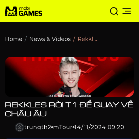
Rekkles rời T1 để quay về Châu Âu
Home
News & Videos
Rekkles rời T1 để quay về Châu Âu
REKKLES RỜI T1 ĐỂ QUAY VỀ
CHÂU ÂU
trungth2
mTour
14/11/2024 09:20