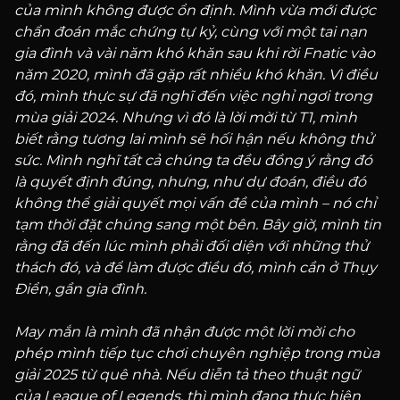
của mình không được ổn định. Mình vừa mới được
chẩn đoán mắc chứng tự kỷ, cùng với một tai nạn
gia đình và vài năm khó khăn sau khi rời Fnatic vào
năm 2020, mình đã gặp rất nhiều khó khăn. Vì điều
đó, mình thực sự đã nghĩ đến việc nghỉ ngơi trong
mùa giải 2024. Nhưng vì đó là lời mời từ T1, mình
biết rằng tương lai mình sẽ hối hận nếu không thử
sức. Mình nghĩ tất cả chúng ta đều đồng ý rằng đó
là quyết định đúng, nhưng, như dự đoán, điều đó
không thể giải quyết mọi vấn đề của mình – nó chỉ
tạm thời đặt chúng sang một bên. Bây giờ, mình tin
rằng đã đến lúc mình phải đối diện với những thử
thách đó, và để làm được điều đó, mình cần ở Thụy
Điển, gần gia đình.
May mắn là mình đã nhận được một lời mời cho
phép mình tiếp tục chơi chuyên nghiệp trong mùa
giải 2025 từ quê nhà. Nếu diễn tả theo thuật ngữ
của League of Legends, thì mình đang thực hiện