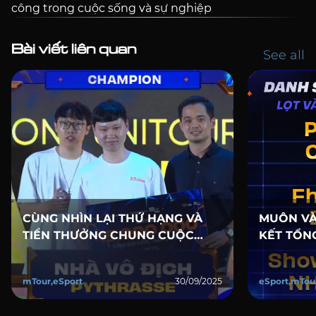
công trong cuộc sống và sự nghiệp
Bài viết liên quan
See all
CÙNG NHÌN LẠI THỨ HẠNG VÀ
MUÔN VÀ
TIỀN THƯỞNG CHUNG CUỘC
KẾT TỔNG
CỦA TOP 8 MOBIFONE UNITOUR
UNITOUR
POWERED BY ON LIVE TV
mTour,eSport
30/09/2025
eSport,mTou