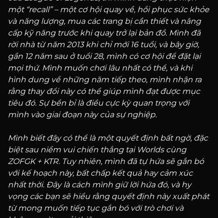
một “recall” – một cơ hội quay về, hồi phục sức khỏe
và năng lượng, mua các trang bị cần thiết và nâng
cấp kỹ năng trước khi quay trở lại bản đồ. Mình đã
rời nhà từ năm 2013 khi chỉ mới 16 tuổi, và bây giờ,
gần 12 năm sau ở tuổi 28, mình có cơ hội để đặt lại
mọi thứ. Mình muốn chơi lâu nhất có thể, và khi
hình dung về những năm tiếp theo, mình nhận ra
rằng thay đổi này có thể giúp mình đạt được mục
tiêu đó. Sự bền bỉ là điều cực kỳ quan trọng với
mình vào giai đoạn này của sự nghiệp.
Mình biết đây có thể là một quyết định bất ngờ, đặc
biệt sau niềm vui chiến thắng tại Worlds cùng
ZOFGK + KTR. Tuy nhiên, mình đã tự hứa sẽ gắn bó
với kế hoạch này, bất chấp kết quả hay cảm xúc
nhất thời. Đây là cách mình giữ lời hứa đó, và hy
vọng các bạn sẽ hiểu rằng quyết định này xuất phát
từ mong muốn tiếp tục gắn bó với trò chơi và